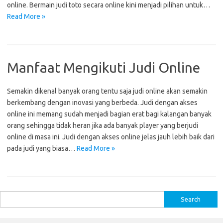
online. Bermain judi toto secara online kini menjadi pilihan untuk…
Read More »
Manfaat Mengikuti Judi Online
Semakin dikenal banyak orang tentu saja judi online akan semakin
berkembang dengan inovasi yang berbeda. Judi dengan akses
online ini memang sudah menjadi bagian erat bagi kalangan banyak
orang sehingga tidak heran jika ada banyak player yang berjudi
online di masa ini. Judi dengan akses online jelas jauh lebih baik dari
pada judi yang biasa…
Read More »
S
e
a