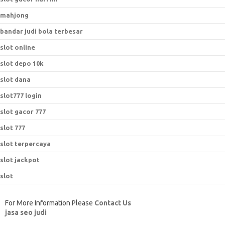
mahjong
bandar judi bola terbesar
slot online
slot depo 10k
slot dana
slot777 login
slot gacor 777
slot 777
slot terpercaya
slot jackpot
slot
For More Information Please
Contact Us
jasa seo judi