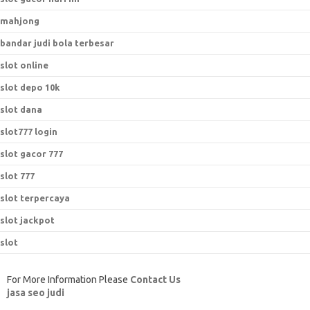
mahjong
bandar judi bola terbesar
slot online
slot depo 10k
slot dana
slot777 login
slot gacor 777
slot 777
slot terpercaya
slot jackpot
slot
For More Information Please
Contact Us
jasa seo judi