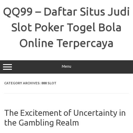
Skip
to
QQ99 – Daftar Situs Judi
content
Slot Poker Togel Bola
Online Terpercaya
Menu
CATEGORY ARCHIVES:
888 SLOT
The Excitement of Uncertainty in
the Gambling Realm