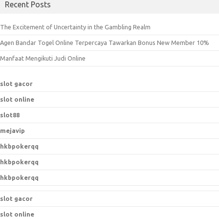
Recent Posts
r
c
The Excitement of Uncertainty in the Gambling Realm
h
Agen Bandar Togel Online Terpercaya Tawarkan Bonus New Member 10%
f
o
Manfaat Mengikuti Judi Online
r
:
slot gacor
slot online
slot88
mejavip
hkbpokerqq
hkbpokerqq
hkbpokerqq
slot gacor
slot online