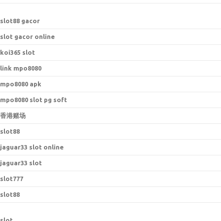
s
lot88 gacor
slot gacor online
koi365 slot
link mpo8080
mpo8080 apk
mpo8080 slot pg soft
香港赌场
slot88
jaguar33 slot online
jaguar33 slot
slot777
slot88
slot