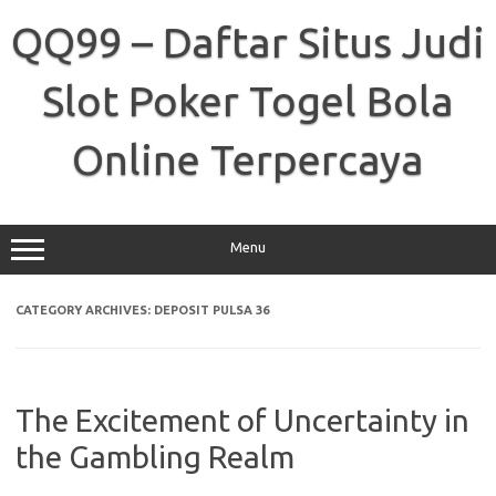
Skip
to
QQ99 – Daftar Situs Judi
content
Slot Poker Togel Bola
Online Terpercaya
Menu
CATEGORY ARCHIVES:
DEPOSIT PULSA 36
The Excitement of Uncertainty in
the Gambling Realm