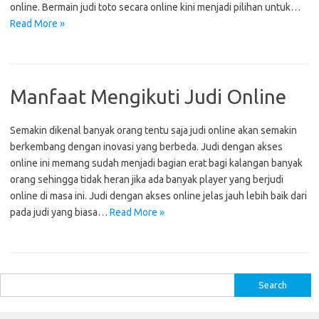
online. Bermain judi toto secara online kini menjadi pilihan untuk…
Read More »
Manfaat Mengikuti Judi Online
Semakin dikenal banyak orang tentu saja judi online akan semakin
berkembang dengan inovasi yang berbeda. Judi dengan akses
online ini memang sudah menjadi bagian erat bagi kalangan banyak
orang sehingga tidak heran jika ada banyak player yang berjudi
online di masa ini. Judi dengan akses online jelas jauh lebih baik dari
pada judi yang biasa…
Read More »
S
e
a