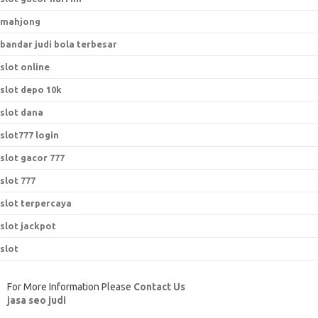
mahjong
bandar judi bola terbesar
slot online
slot depo 10k
slot dana
slot777 login
slot gacor 777
slot 777
slot terpercaya
slot jackpot
slot
For More Information Please
Contact Us
jasa seo judi