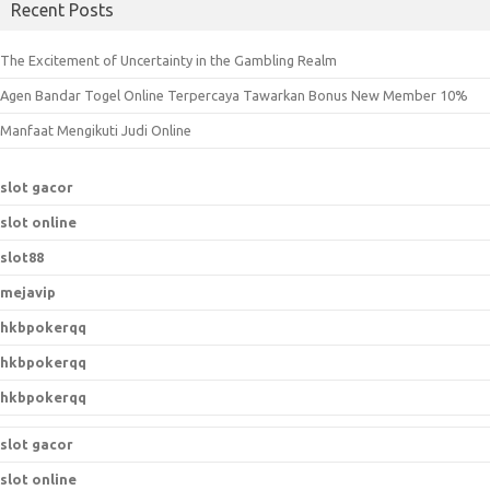
Recent Posts
r
c
The Excitement of Uncertainty in the Gambling Realm
h
Agen Bandar Togel Online Terpercaya Tawarkan Bonus New Member 10%
f
o
Manfaat Mengikuti Judi Online
r
:
slot gacor
slot online
slot88
mejavip
hkbpokerqq
hkbpokerqq
hkbpokerqq
slot gacor
slot online