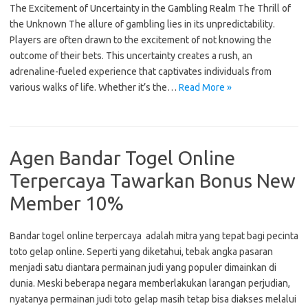
The Excitement of Uncertainty in the Gambling Realm The Thrill of
the Unknown The allure of gambling lies in its unpredictability.
Players are often drawn to the excitement of not knowing the
outcome of their bets. This uncertainty creates a rush, an
adrenaline-fueled experience that captivates individuals from
various walks of life. Whether it’s the…
Read More »
Agen Bandar Togel Online
Terpercaya Tawarkan Bonus New
Member 10%
Bandar togel online terpercaya adalah mitra yang tepat bagi pecinta
toto gelap online. Seperti yang diketahui, tebak angka pasaran
menjadi satu diantara permainan judi yang populer dimainkan di
dunia. Meski beberapa negara memberlakukan larangan perjudian,
nyatanya permainan judi toto gelap masih tetap bisa diakses melalui