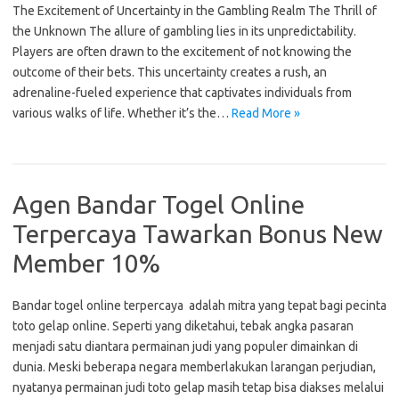
The Excitement of Uncertainty in the Gambling Realm The Thrill of
the Unknown The allure of gambling lies in its unpredictability.
Players are often drawn to the excitement of not knowing the
outcome of their bets. This uncertainty creates a rush, an
adrenaline-fueled experience that captivates individuals from
various walks of life. Whether it’s the…
Read More »
Agen Bandar Togel Online
Terpercaya Tawarkan Bonus New
Member 10%
Bandar togel online terpercaya adalah mitra yang tepat bagi pecinta
toto gelap online. Seperti yang diketahui, tebak angka pasaran
menjadi satu diantara permainan judi yang populer dimainkan di
dunia. Meski beberapa negara memberlakukan larangan perjudian,
nyatanya permainan judi toto gelap masih tetap bisa diakses melalui