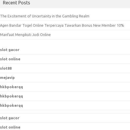
Recent Posts
r
c
The Excitement of Uncertainty in the Gambling Realm
h
Agen Bandar Togel Online Terpercaya Tawarkan Bonus New Member 10%
f
o
Manfaat Mengikuti Judi Online
r
:
slot gacor
slot online
slot88
mejavip
hkbpokerqq
hkbpokerqq
hkbpokerqq
slot gacor
slot online