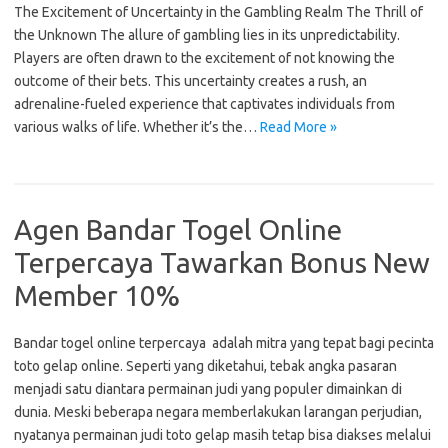
The Excitement of Uncertainty in the Gambling Realm The Thrill of
the Unknown The allure of gambling lies in its unpredictability.
Players are often drawn to the excitement of not knowing the
outcome of their bets. This uncertainty creates a rush, an
adrenaline-fueled experience that captivates individuals from
various walks of life. Whether it’s the…
Read More »
Agen Bandar Togel Online
Terpercaya Tawarkan Bonus New
Member 10%
Bandar togel online terpercaya adalah mitra yang tepat bagi pecinta
toto gelap online. Seperti yang diketahui, tebak angka pasaran
menjadi satu diantara permainan judi yang populer dimainkan di
dunia. Meski beberapa negara memberlakukan larangan perjudian,
nyatanya permainan judi toto gelap masih tetap bisa diakses melalui