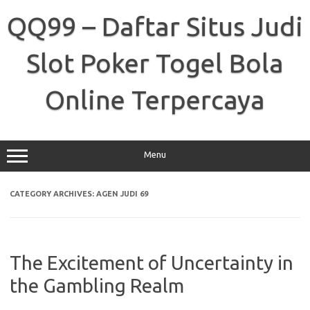
Skip
to
QQ99 – Daftar Situs Judi
content
Slot Poker Togel Bola
Online Terpercaya
Menu
CATEGORY ARCHIVES:
AGEN JUDI 69
The Excitement of Uncertainty in
the Gambling Realm