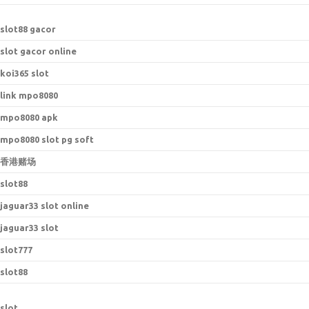
s
lot88 gacor
slot gacor online
koi365 slot
link mpo8080
mpo8080 apk
mpo8080 slot pg soft
香港赌场
slot88
jaguar33 slot online
jaguar33 slot
slot777
slot88
slot