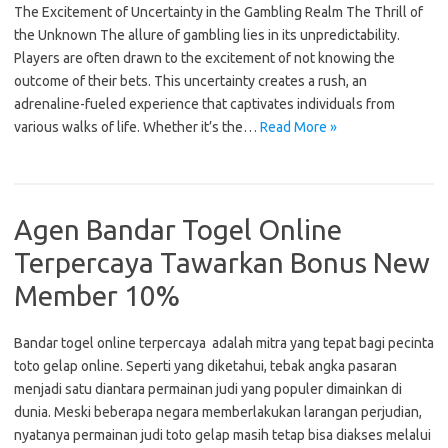
The Excitement of Uncertainty in the Gambling Realm The Thrill of
the Unknown The allure of gambling lies in its unpredictability.
Players are often drawn to the excitement of not knowing the
outcome of their bets. This uncertainty creates a rush, an
adrenaline-fueled experience that captivates individuals from
various walks of life. Whether it’s the…
Read More »
Agen Bandar Togel Online
Terpercaya Tawarkan Bonus New
Member 10%
Bandar togel online terpercaya adalah mitra yang tepat bagi pecinta
toto gelap online. Seperti yang diketahui, tebak angka pasaran
menjadi satu diantara permainan judi yang populer dimainkan di
dunia. Meski beberapa negara memberlakukan larangan perjudian,
nyatanya permainan judi toto gelap masih tetap bisa diakses melalui