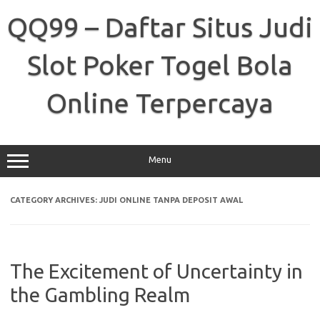
Skip
to
QQ99 – Daftar Situs Judi
content
Slot Poker Togel Bola
Online Terpercaya
Menu
CATEGORY ARCHIVES:
JUDI ONLINE TANPA DEPOSIT AWAL
The Excitement of Uncertainty in
the Gambling Realm