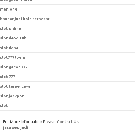
mahjong
bandar judi bola terbesar
slot online
slot depo 10k
slot dana
slot777 login
slot gacor 777
slot 777
slot terpercaya
slot jackpot
slot
For More Information Please
Contact Us
jasa seo judi