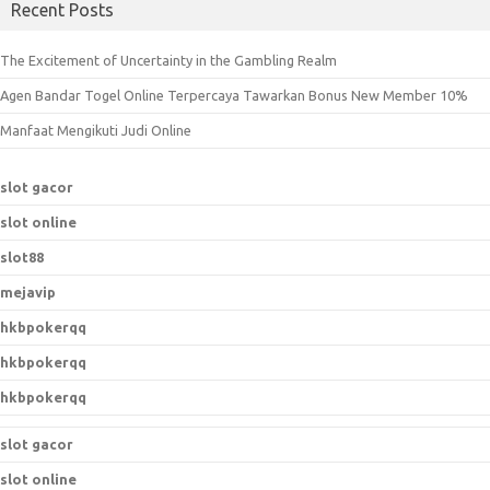
Recent Posts
r
c
The Excitement of Uncertainty in the Gambling Realm
h
Agen Bandar Togel Online Terpercaya Tawarkan Bonus New Member 10%
f
o
Manfaat Mengikuti Judi Online
r
:
slot gacor
slot online
slot88
mejavip
hkbpokerqq
hkbpokerqq
hkbpokerqq
slot gacor
slot online