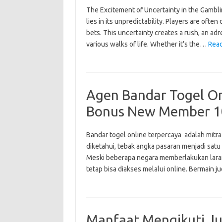
The Excitement of Uncertainty in the Gambl
lies in its unpredictability. Players are oft
bets. This uncertainty creates a rush, an ad
various walks of life. Whether it’s the…
Read
Agen Bandar Togel O
Bonus New Member 
Bandar togel online terpercaya adalah mitra 
diketahui, tebak angka pasaran menjadi satu 
Meski beberapa negara memberlakukan larang
tetap bisa diakses melalui online. Bermain j
Manfaat Mengikuti Ju