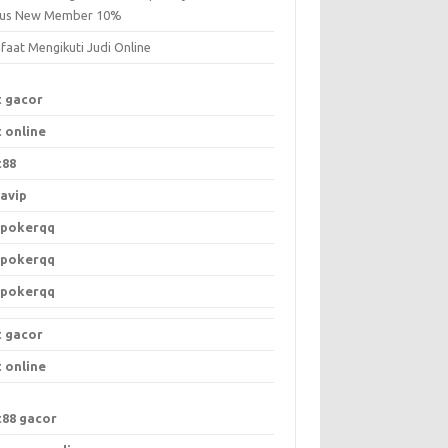
us New Member 10%
faat Mengikuti Judi Online
t gacor
t online
t88
avip
bpokerqq
bpokerqq
bpokerqq
t gacor
t online
t88 gacor