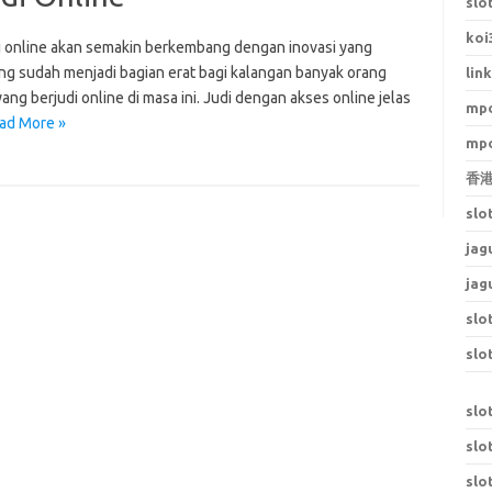
slo
koi
di online akan semakin berkembang dengan inovasi yang
ng sudah menjadi bagian erat bagi kalangan banyak orang
lin
ang berjudi online di masa ini. Judi dengan akses online jelas
mpo
ad More »
mpo
香
slo
jag
jag
slo
slo
slo
slo
slo