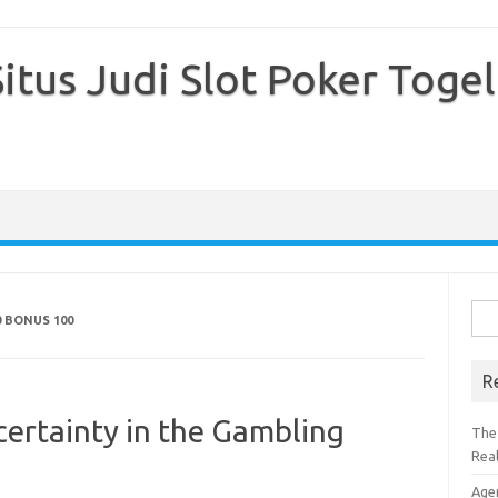
itus Judi Slot Poker Togel
Sea
0 BONUS 100
for:
R
ertainty in the Gambling
The
Rea
Age