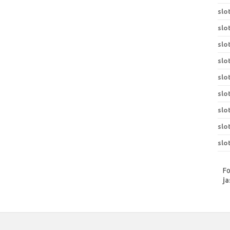
slo
slo
slo
slo
slo
slo
slo
slo
slo
Fo
ja