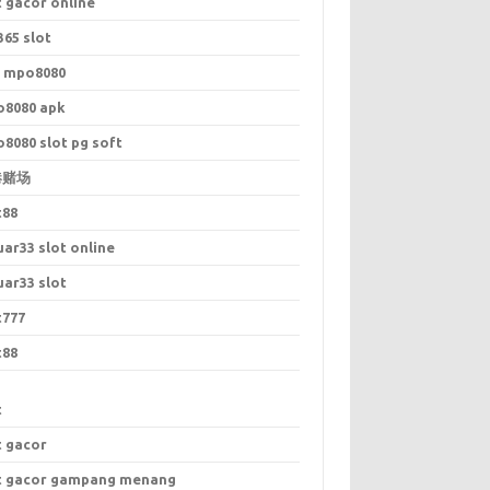
t gacor online
365 slot
k mpo8080
8080 apk
8080 slot pg soft
港赌场
t88
uar33 slot online
uar33 slot
t777
t88
t
t gacor
t gacor gampang menang