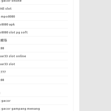
t gacor online
365 slot
k mpo8080
8080 apk
8080 slot pg soft
港赌场
t88
uar33 slot online
uar33 slot
t777
t88
t
t gacor
t gacor gampang menang