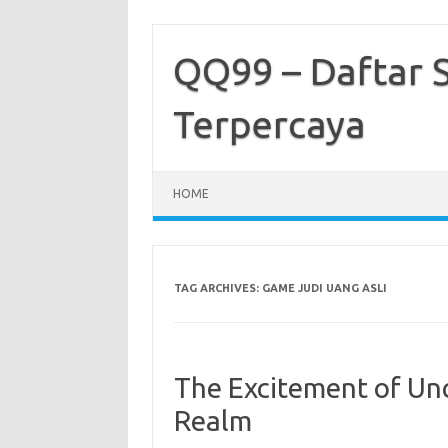
Skip
to
content
QQ99 – Daftar S
Terpercaya
HOME
TAG ARCHIVES:
GAME JUDI UANG ASLI
The Excitement of Unc
Realm