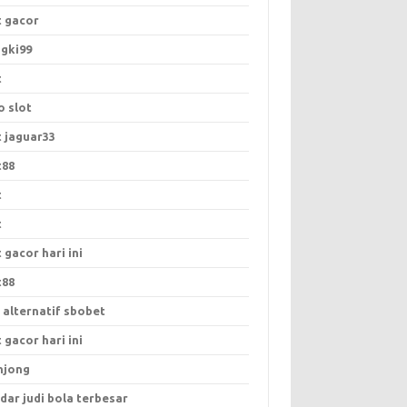
t gacor
gki99
t
o slot
t jaguar33
t88
t
t
t gacor hari ini
t88
k alternatif sbobet
t gacor hari ini
hjong
dar judi bola terbesar