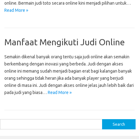
online. Bermain judi toto secara online kini menjadi pilihan untuk…
Read More »
Manfaat Mengikuti Judi Online
Semakin dikenal banyak orang tentu saja judi online akan semakin
berkembang dengan inovasi yang berbeda. Judi dengan akses
online ini memang sudah menjadi bagian erat bagi kalangan banyak
orang sehingga tidak heran jika ada banyak player yang berjudi
online di masa ini. Judi dengan akses online jelas jauh lebih baik dari
pada judi yang biasa…
Read More »
S
e
a