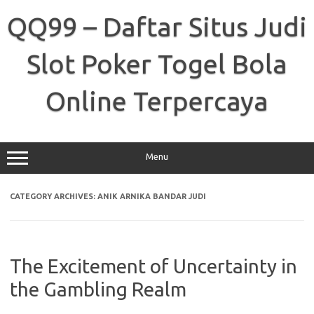
Skip
to
QQ99 – Daftar Situs Judi
content
Slot Poker Togel Bola
Online Terpercaya
Menu
CATEGORY ARCHIVES:
ANIK ARNIKA BANDAR JUDI
The Excitement of Uncertainty in
the Gambling Realm