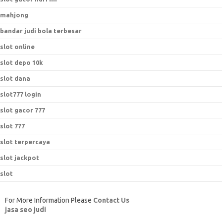
mahjong
bandar judi bola terbesar
slot online
slot depo 10k
slot dana
slot777 login
slot gacor 777
slot 777
slot terpercaya
slot jackpot
slot
For More Information Please
Contact Us
jasa seo judi