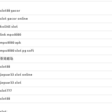
s
lot88 gacor
slot gacor online
koi365 slot
link mpo8080
mpo8080 apk
mpo8080 slot pg soft
香港赌场
slot88
jaguar33 slot online
jaguar33 slot
slot777
slot88
slot