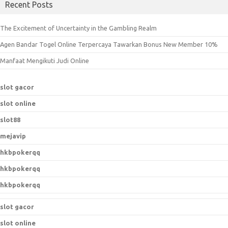
Recent Posts
r
c
The Excitement of Uncertainty in the Gambling Realm
h
Agen Bandar Togel Online Terpercaya Tawarkan Bonus New Member 10%
f
o
Manfaat Mengikuti Judi Online
r
:
slot gacor
slot online
slot88
mejavip
hkbpokerqq
hkbpokerqq
hkbpokerqq
slot gacor
slot online