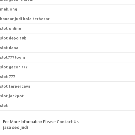
mahjong
bandar judi bola terbesar
slot online
slot depo 10k
slot dana
slot777 login
slot gacor 777
slot 777
slot terpercaya
slot jackpot
slot
For More Information Please
Contact Us
jasa seo judi