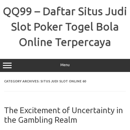
Skip
to
QQ99 – Daftar Situs Judi
content
Slot Poker Togel Bola
Online Terpercaya
Menu
CATEGORY ARCHIVES:
SITUS JUDI SLOT ONLINE 60
The Excitement of Uncertainty in
the Gambling Realm