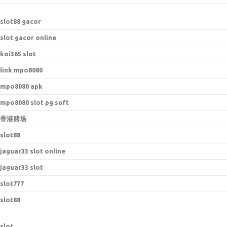
s
lot88 gacor
slot gacor online
koi365 slot
link mpo8080
mpo8080 apk
mpo8080 slot pg soft
香港赌场
slot88
jaguar33 slot online
jaguar33 slot
slot777
slot88
slot