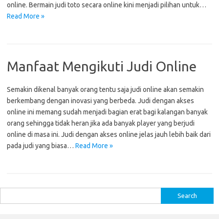
online. Bermain judi toto secara online kini menjadi pilihan untuk…
Read More »
Manfaat Mengikuti Judi Online
Semakin dikenal banyak orang tentu saja judi online akan semakin
berkembang dengan inovasi yang berbeda. Judi dengan akses
online ini memang sudah menjadi bagian erat bagi kalangan banyak
orang sehingga tidak heran jika ada banyak player yang berjudi
online di masa ini. Judi dengan akses online jelas jauh lebih baik dari
pada judi yang biasa…
Read More »
S
e
a