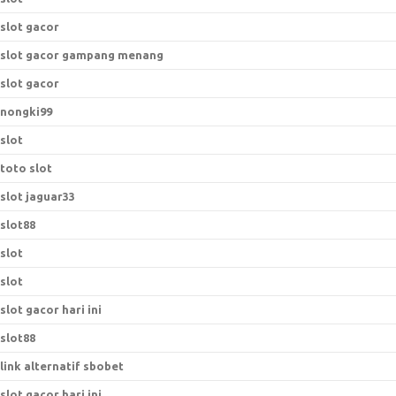
slot gacor
slot gacor gampang menang
slot gacor
nongki99
slot
toto slot
slot jaguar33
slot88
slot
slot
slot gacor hari ini
slot88
link alternatif sbobet
slot gacor hari ini