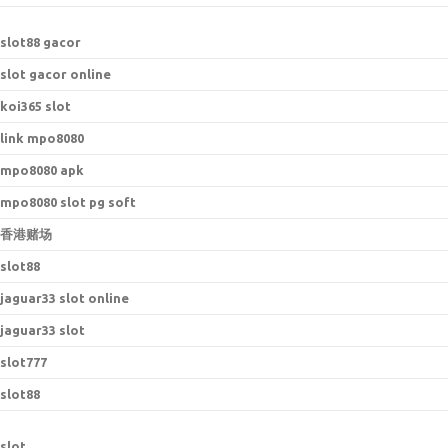
s
lot88 gacor
slot gacor online
koi365 slot
link mpo8080
mpo8080 apk
mpo8080 slot pg soft
香港赌场
slot88
jaguar33 slot online
jaguar33 slot
slot777
slot88
slot