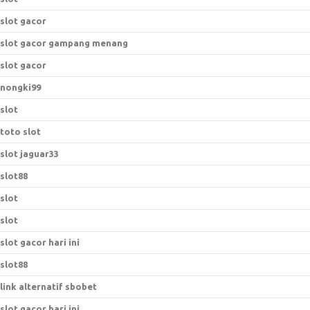
slot gacor
slot gacor gampang menang
slot gacor
nongki99
slot
toto slot
slot jaguar33
slot88
slot
slot
slot gacor hari ini
slot88
link alternatif sbobet
slot gacor hari ini