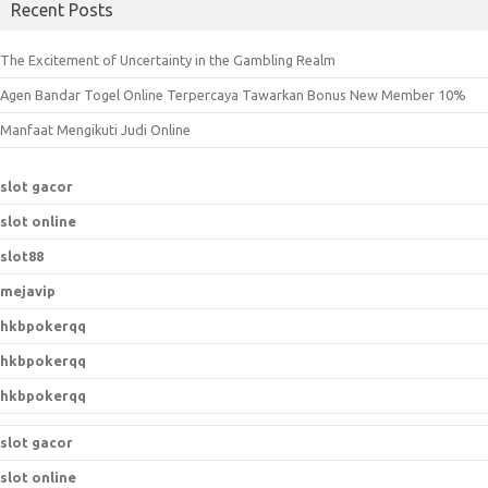
Recent Posts
r
c
The Excitement of Uncertainty in the Gambling Realm
h
Agen Bandar Togel Online Terpercaya Tawarkan Bonus New Member 10%
f
o
Manfaat Mengikuti Judi Online
r
:
slot gacor
slot online
slot88
mejavip
hkbpokerqq
hkbpokerqq
hkbpokerqq
slot gacor
slot online