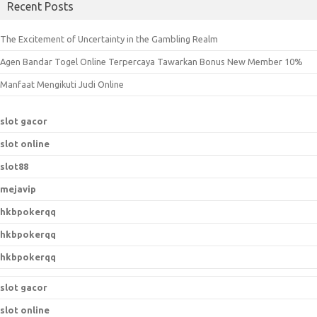
Recent Posts
r
c
The Excitement of Uncertainty in the Gambling Realm
h
Agen Bandar Togel Online Terpercaya Tawarkan Bonus New Member 10%
f
o
Manfaat Mengikuti Judi Online
r
:
slot gacor
slot online
slot88
mejavip
hkbpokerqq
hkbpokerqq
hkbpokerqq
slot gacor
slot online