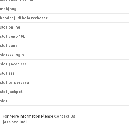
mahjong
bandar judi bola terbesar
slot online
slot depo 10k
slot dana
slot777 login
slot gacor 777
slot 777
slot terpercaya
slot jackpot
slot
For More Information Please
Contact Us
jasa seo judi