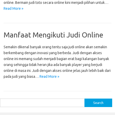
online. Bermain judi toto secara online kini menjadi pilihan untuk…
Read More »
Manfaat Mengikuti Judi Online
Semakin dikenal banyak orang tentu saja judi online akan semakin
berkembang dengan inovasi yang berbeda. Judi dengan akses
online ini memang sudah menjadi bagian erat bagi kalangan banyak
orang sehingga tidak heran jika ada banyak player yang berjudi
online di masa ini. Judi dengan akses online jelas jauh lebih baik dari
pada judi yang biasa…
Read More »
S
e
a