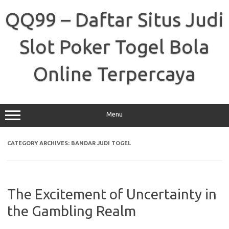
Skip
to
QQ99 – Daftar Situs Judi
content
Slot Poker Togel Bola
Online Terpercaya
Menu
CATEGORY ARCHIVES:
BANDAR JUDI TOGEL
The Excitement of Uncertainty in
the Gambling Realm