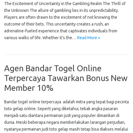
The Excitement of Uncertainty in the Gambling Realm The Thrill of
the Unknown The allure of gambling lies in its unpredictability.
Players are often drawn to the excitement of not knowing the
outcome of their bets. This uncertainty creates a rush, an
adrenaline-fueled experience that captivates individuals from
various walks of life. Whether it’s the…
Read More »
Agen Bandar Togel Online
Terpercaya Tawarkan Bonus New
Member 10%
Bandar togel online terpercaya adalah mitra yang tepat bagi pecinta
toto gelap online. Seperti yang diketahui, tebak angka pasaran
menjadi satu diantara permainan judi yang populer dimainkan di
dunia. Meski beberapa negara memberlakukan larangan perjudian,
nyatanya permainan judi toto gelap masih tetap bisa diakses melalui