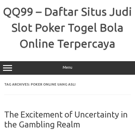
Skip
to
QQ99 – Daftar Situs Judi
content
Slot Poker Togel Bola
Online Terpercaya
Menu
TAG ARCHIVES:
POKER ONLINE UANG ASLI
The Excitement of Uncertainty in
the Gambling Realm