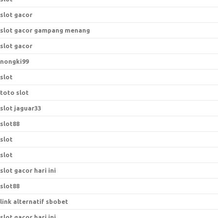
slot gacor
slot gacor gampang menang
slot gacor
nongki99
slot
toto slot
slot jaguar33
slot88
slot
slot
slot gacor hari ini
slot88
link alternatif sbobet
slot gacor hari ini