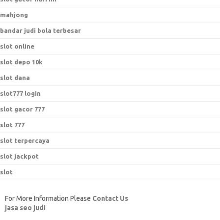
mahjong
bandar judi bola terbesar
slot online
slot depo 10k
slot dana
slot777 login
slot gacor 777
slot 777
slot terpercaya
slot jackpot
slot
For More Information Please
Contact Us
jasa seo judi