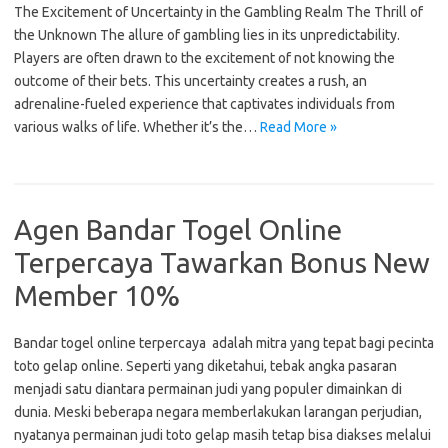
The Excitement of Uncertainty in the Gambling Realm The Thrill of
the Unknown The allure of gambling lies in its unpredictability.
Players are often drawn to the excitement of not knowing the
outcome of their bets. This uncertainty creates a rush, an
adrenaline-fueled experience that captivates individuals from
various walks of life. Whether it’s the…
Read More »
Agen Bandar Togel Online
Terpercaya Tawarkan Bonus New
Member 10%
Bandar togel online terpercaya adalah mitra yang tepat bagi pecinta
toto gelap online. Seperti yang diketahui, tebak angka pasaran
menjadi satu diantara permainan judi yang populer dimainkan di
dunia. Meski beberapa negara memberlakukan larangan perjudian,
nyatanya permainan judi toto gelap masih tetap bisa diakses melalui