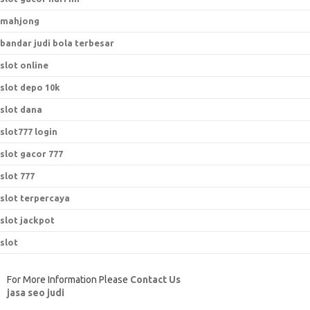
mahjong
bandar judi bola terbesar
slot online
slot depo 10k
slot dana
slot777 login
slot gacor 777
slot 777
slot terpercaya
slot jackpot
slot
For More Information Please
Contact Us
jasa seo judi