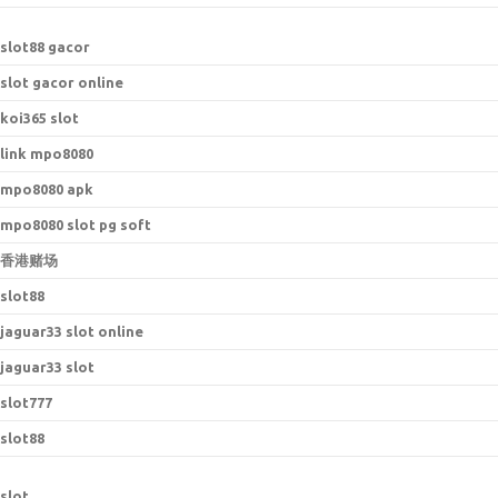
s
lot88 gacor
slot gacor online
koi365 slot
link mpo8080
mpo8080 apk
mpo8080 slot pg soft
香港赌场
slot88
jaguar33 slot online
jaguar33 slot
slot777
slot88
slot