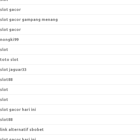
slot gacor
slot gacor gampang menang
slot gacor
nongki99
slot
toto slot
slot jaguar33
slot88
slot
slot
slot gacor hari ini
slot88
link alternatif sbobet
slot gacor hari ini