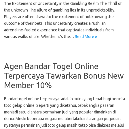
The Excitement of Uncertainty in the Gambling Realm The Thrill of
the Unknown The allure of gambling lies in its unpredictability.
Players are often drawn to the excitement of not knowing the
outcome of their bets. This uncertainty creates a rush, an
adrenaline-fueled experience that captivates individuals from
various walks of life. Whether it’s the…
Read More »
Agen Bandar Togel Online
Terpercaya Tawarkan Bonus New
Member 10%
Bandar togel online terpercaya adalah mitra yang tepat bagi pecinta
toto gelap online. Seperti yang diketahui, tebak angka pasaran
menjadi satu diantara permainan judi yang populer dimainkan di
dunia. Meski beberapa negara memberlakukan larangan perjudian,
nyatanya permainan judi toto gelap masih tetap bisa diakses melalui