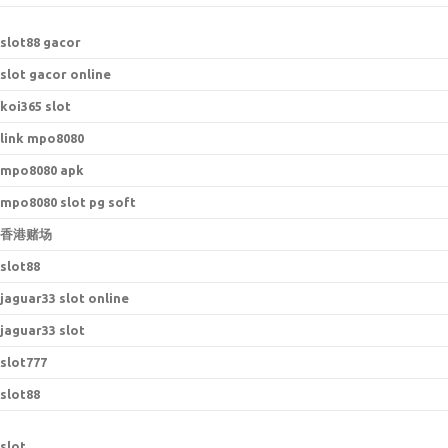
s
lot88 gacor
slot gacor online
koi365 slot
link mpo8080
mpo8080 apk
mpo8080 slot pg soft
香港赌场
slot88
jaguar33 slot online
jaguar33 slot
slot777
slot88
slot