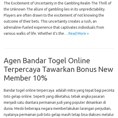
The Excitement of Uncertainty in the Gambling Realm The Thrill of
the Unknown The allure of gambling lies in its unpredictability.
Players are often drawn to the excitement of not knowing the
outcome of their bets. This uncertainty creates a rush, an
adrenaline-fueled experience that captivates individuals from
various walks of life. Whether it’s the…
Read More »
Agen Bandar Togel Online
Terpercaya Tawarkan Bonus New
Member 10%
Bandar togel online terpercaya adalah mitra yang tepat bagi pecinta
toto gelap online. Seperti yang diketahui, tebak angka pasaran
menjadi satu diantara permainan judi yang populer dimainkan di
dunia. Meski beberapa negara memberlakukan larangan perjudian,
nyatanya permainan judi toto gelap masih tetap bisa diakses melalui