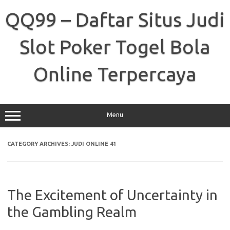
Skip
to
QQ99 – Daftar Situs Judi
content
Slot Poker Togel Bola
Online Terpercaya
Menu
CATEGORY ARCHIVES:
JUDI ONLINE 41
The Excitement of Uncertainty in
the Gambling Realm