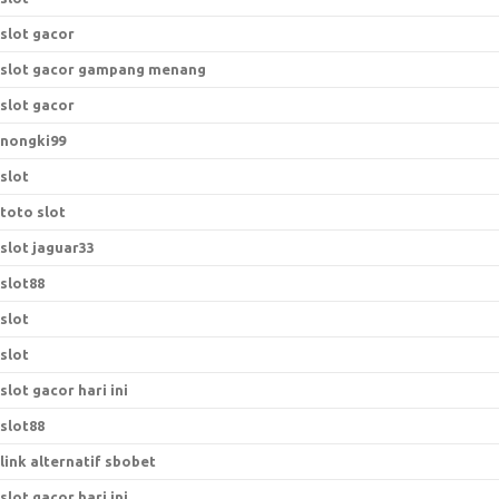
slot gacor
slot gacor gampang menang
slot gacor
nongki99
slot
toto slot
slot jaguar33
slot88
slot
slot
slot gacor hari ini
slot88
link alternatif sbobet
slot gacor hari ini