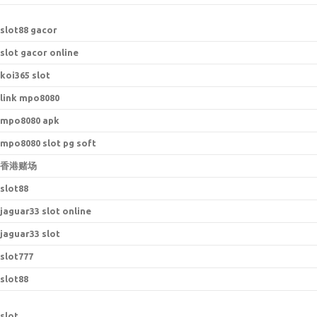
s
lot88 gacor
slot gacor online
koi365 slot
link mpo8080
mpo8080 apk
mpo8080 slot pg soft
香港赌场
slot88
jaguar33 slot online
jaguar33 slot
slot777
slot88
slot