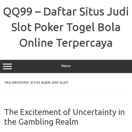
Skip
to
QQ99 – Daftar Situs Judi
content
Slot Poker Togel Bola
Online Terpercaya
Menu
TAG ARCHIVES:
SITUS AGEN JUDI SLOT
The Excitement of Uncertainty in
the Gambling Realm