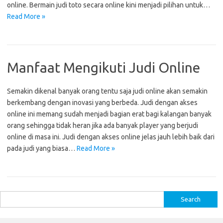
online. Bermain judi toto secara online kini menjadi pilihan untuk…
Read More »
Manfaat Mengikuti Judi Online
Semakin dikenal banyak orang tentu saja judi online akan semakin
berkembang dengan inovasi yang berbeda. Judi dengan akses
online ini memang sudah menjadi bagian erat bagi kalangan banyak
orang sehingga tidak heran jika ada banyak player yang berjudi
online di masa ini. Judi dengan akses online jelas jauh lebih baik dari
pada judi yang biasa…
Read More »
S
e
a