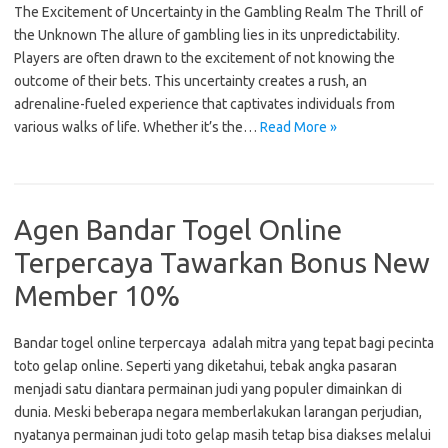
The Excitement of Uncertainty in the Gambling Realm The Thrill of
the Unknown The allure of gambling lies in its unpredictability.
Players are often drawn to the excitement of not knowing the
outcome of their bets. This uncertainty creates a rush, an
adrenaline-fueled experience that captivates individuals from
various walks of life. Whether it’s the…
Read More »
Agen Bandar Togel Online
Terpercaya Tawarkan Bonus New
Member 10%
Bandar togel online terpercaya adalah mitra yang tepat bagi pecinta
toto gelap online. Seperti yang diketahui, tebak angka pasaran
menjadi satu diantara permainan judi yang populer dimainkan di
dunia. Meski beberapa negara memberlakukan larangan perjudian,
nyatanya permainan judi toto gelap masih tetap bisa diakses melalui