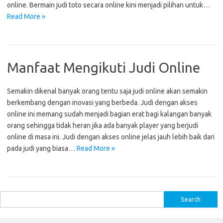
online. Bermain judi toto secara online kini menjadi pilihan untuk…
Read More »
Manfaat Mengikuti Judi Online
Semakin dikenal banyak orang tentu saja judi online akan semakin
berkembang dengan inovasi yang berbeda. Judi dengan akses
online ini memang sudah menjadi bagian erat bagi kalangan banyak
orang sehingga tidak heran jika ada banyak player yang berjudi
online di masa ini. Judi dengan akses online jelas jauh lebih baik dari
pada judi yang biasa…
Read More »
S
e
a