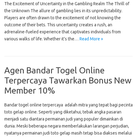
The Excitement of Uncertainty in the Gambling Realm The Thrill of
the Unknown The allure of gambling lies in its unpredictability.
Players are often drawn to the excitement of not knowing the
outcome of their bets. This uncertainty creates a rush, an
adrenaline-fueled experience that captivates individuals from
various walks of life. Whether it’s the…
Read More »
Agen Bandar Togel Online
Terpercaya Tawarkan Bonus New
Member 10%
Bandar togel online terpercaya adalah mitra yang tepat bagi pecinta
toto gelap online. Seperti yang diketahui, tebak angka pasaran
menjadi satu diantara permainan judi yang populer dimainkan di
dunia. Meski beberapa negara memberlakukan larangan perjudian,
nyatanya permainan judi toto gelap masih tetap bisa diakses melalui