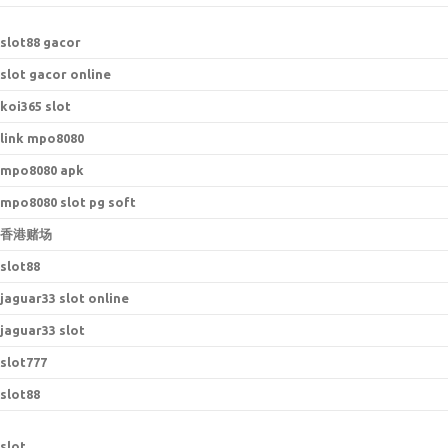
s
lot88 gacor
slot gacor online
koi365 slot
link mpo8080
mpo8080 apk
mpo8080 slot pg soft
香港赌场
slot88
jaguar33 slot online
jaguar33 slot
slot777
slot88
slot