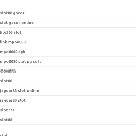
s
lot88 gacor
slot gacor online
koi365 slot
link mpo8080
mpo8080 apk
mpo8080 slot pg soft
香港赌场
slot88
jaguar33 slot online
jaguar33 slot
slot777
slot88
slot