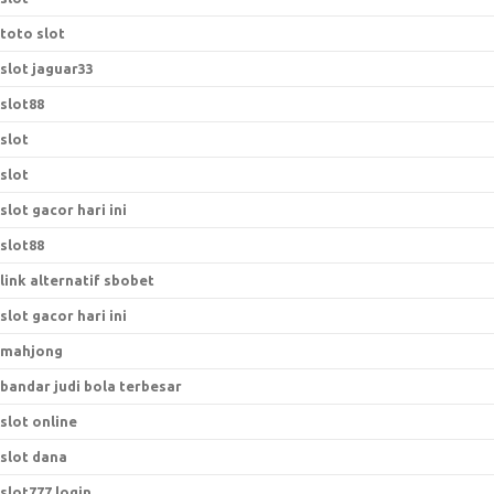
toto slot
slot jaguar33
slot88
slot
slot
slot gacor hari ini
slot88
link alternatif sbobet
slot gacor hari ini
mahjong
bandar judi bola terbesar
slot online
slot dana
slot777 login