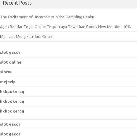
Recent Posts
r
c
The Excitement of Uncertainty in the Gambling Realm
h
Agen Bandar Togel Online Terpercaya Tawarkan Bonus New Member 10%
f
o
Manfaat Mengikuti Judi Online
r
:
slot gacor
slot online
slot88
mejavip
hkbpokerqq
hkbpokerqq
hkbpokerqq
slot gacor
slot gacor