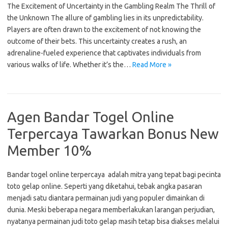
The Excitement of Uncertainty in the Gambling Realm The Thrill of
the Unknown The allure of gambling lies in its unpredictability.
Players are often drawn to the excitement of not knowing the
outcome of their bets. This uncertainty creates a rush, an
adrenaline-fueled experience that captivates individuals from
various walks of life. Whether it’s the…
Read More »
Agen Bandar Togel Online
Terpercaya Tawarkan Bonus New
Member 10%
Bandar togel online terpercaya adalah mitra yang tepat bagi pecinta
toto gelap online. Seperti yang diketahui, tebak angka pasaran
menjadi satu diantara permainan judi yang populer dimainkan di
dunia. Meski beberapa negara memberlakukan larangan perjudian,
nyatanya permainan judi toto gelap masih tetap bisa diakses melalui