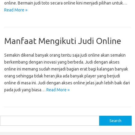
online. Bermain judi toto secara online kini menjadi pilihan untuk…
Read More »
Manfaat Mengikuti Judi Online
Semakin dikenal banyak orang tentu saja judi online akan semakin
berkembang dengan inovasi yang berbeda. Judi dengan akses
online ini memang sudah menjadi bagian erat bagi kalangan banyak
orang sehingga tidak heran jika ada banyak player yang berjudi
online di masa ini. Judi dengan akses online jelas jauh lebih baik dari
pada judi yang biasa…
Read More »
S
e
a