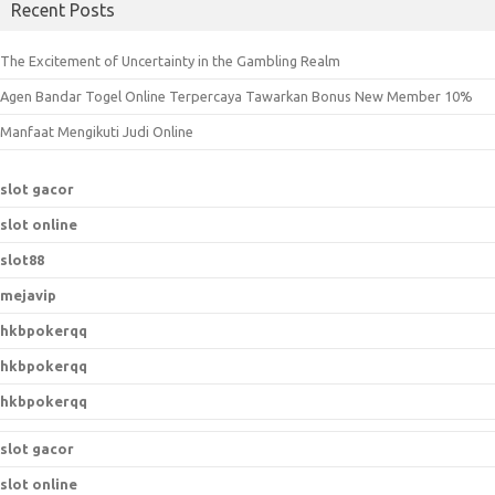
Recent Posts
r
c
The Excitement of Uncertainty in the Gambling Realm
h
Agen Bandar Togel Online Terpercaya Tawarkan Bonus New Member 10%
f
o
Manfaat Mengikuti Judi Online
r
:
slot gacor
slot online
slot88
mejavip
hkbpokerqq
hkbpokerqq
hkbpokerqq
slot gacor
slot online