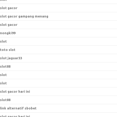
slot gacor
slot gacor gampang menang
slot gacor
nongki99
slot
toto slot
slot jaguar33
slot88
slot
slot
slot gacor hari ini
slot88
link alternatif sbobet
slot gacor hari ini