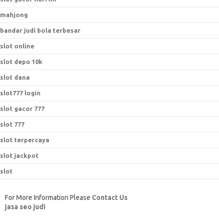
mahjong
bandar judi bola terbesar
slot online
slot depo 10k
slot dana
slot777 login
slot gacor 777
slot 777
slot terpercaya
slot jackpot
slot
For More Information Please
Contact Us
jasa seo judi