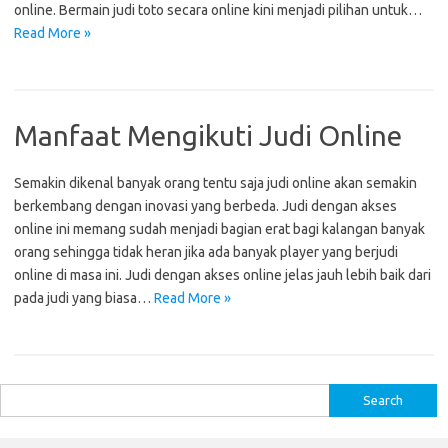
online. Bermain judi toto secara online kini menjadi pilihan untuk…
Read More »
Manfaat Mengikuti Judi Online
Semakin dikenal banyak orang tentu saja judi online akan semakin
berkembang dengan inovasi yang berbeda. Judi dengan akses
online ini memang sudah menjadi bagian erat bagi kalangan banyak
orang sehingga tidak heran jika ada banyak player yang berjudi
online di masa ini. Judi dengan akses online jelas jauh lebih baik dari
pada judi yang biasa…
Read More »
S
e
a