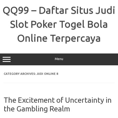
Skip
to
QQ99 – Daftar Situs Judi
content
Slot Poker Togel Bola
Online Terpercaya
Menu
CATEGORY ARCHIVES:
JUDI ONLINE 8
The Excitement of Uncertainty in
the Gambling Realm