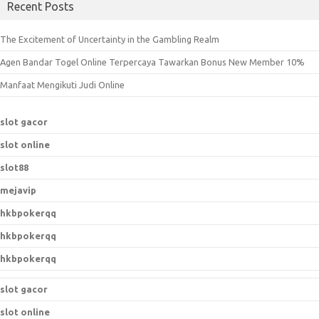
Recent Posts
r
c
The Excitement of Uncertainty in the Gambling Realm
h
Agen Bandar Togel Online Terpercaya Tawarkan Bonus New Member 10%
f
o
Manfaat Mengikuti Judi Online
r
:
slot gacor
slot online
slot88
mejavip
hkbpokerqq
hkbpokerqq
hkbpokerqq
slot gacor
slot online