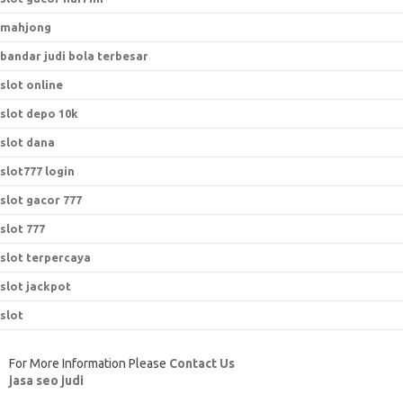
mahjong
bandar judi bola terbesar
slot online
slot depo 10k
slot dana
slot777 login
slot gacor 777
slot 777
slot terpercaya
slot jackpot
slot
For More Information Please
Contact Us
jasa seo judi