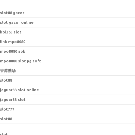
s
lot88 gacor
slot gacor online
koi365 slot
link mpo8080
mpo8080 apk
mpo8080 slot pg soft
香港赌场
slot88
jaguar33 slot online
jaguar33 slot
slot777
slot88
slot