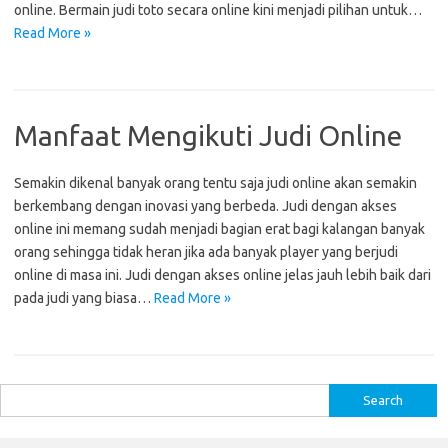
online. Bermain judi toto secara online kini menjadi pilihan untuk…
Read More »
Manfaat Mengikuti Judi Online
Semakin dikenal banyak orang tentu saja judi online akan semakin
berkembang dengan inovasi yang berbeda. Judi dengan akses
online ini memang sudah menjadi bagian erat bagi kalangan banyak
orang sehingga tidak heran jika ada banyak player yang berjudi
online di masa ini. Judi dengan akses online jelas jauh lebih baik dari
pada judi yang biasa…
Read More »
S
e
a