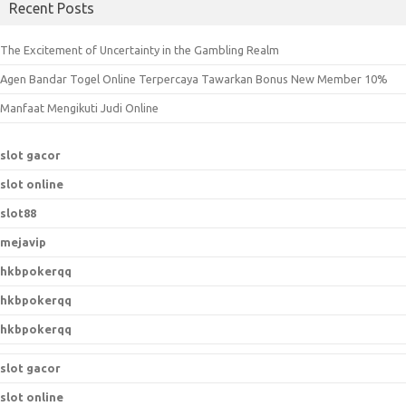
Recent Posts
r
c
The Excitement of Uncertainty in the Gambling Realm
h
Agen Bandar Togel Online Terpercaya Tawarkan Bonus New Member 10%
f
o
Manfaat Mengikuti Judi Online
r
:
slot gacor
slot online
slot88
mejavip
hkbpokerqq
hkbpokerqq
hkbpokerqq
slot gacor
slot online