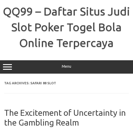
Skip
to
QQ99 – Daftar Situs Judi
content
Slot Poker Togel Bola
Online Terpercaya
Menu
TAG ARCHIVES:
SAFARI 88 SLOT
The Excitement of Uncertainty in
the Gambling Realm