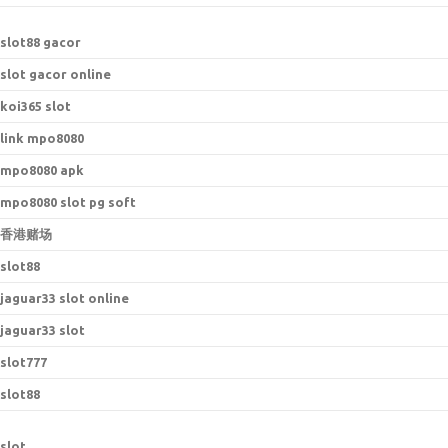
s
lot88 gacor
slot gacor online
koi365 slot
link mpo8080
mpo8080 apk
mpo8080 slot pg soft
香港赌场
slot88
jaguar33 slot online
jaguar33 slot
slot777
slot88
slot