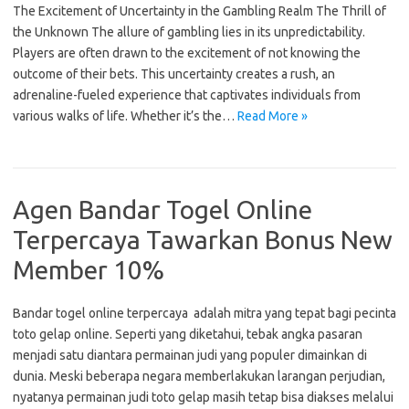
The Excitement of Uncertainty in the Gambling Realm The Thrill of
the Unknown The allure of gambling lies in its unpredictability.
Players are often drawn to the excitement of not knowing the
outcome of their bets. This uncertainty creates a rush, an
adrenaline-fueled experience that captivates individuals from
various walks of life. Whether it’s the…
Read More »
Agen Bandar Togel Online
Terpercaya Tawarkan Bonus New
Member 10%
Bandar togel online terpercaya adalah mitra yang tepat bagi pecinta
toto gelap online. Seperti yang diketahui, tebak angka pasaran
menjadi satu diantara permainan judi yang populer dimainkan di
dunia. Meski beberapa negara memberlakukan larangan perjudian,
nyatanya permainan judi toto gelap masih tetap bisa diakses melalui