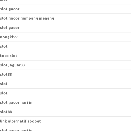
slot gacor
slot gacor gampang menang
slot gacor
nongki99
slot
toto slot
slot jaguar33
slot88
slot
slot
slot gacor hari ini
slot88
link alternatif sbobet
slot gacor hari ini