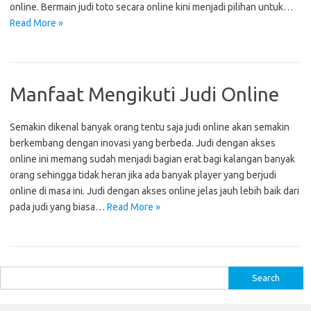
online. Bermain judi toto secara online kini menjadi pilihan untuk…
Read More »
Manfaat Mengikuti Judi Online
Semakin dikenal banyak orang tentu saja judi online akan semakin
berkembang dengan inovasi yang berbeda. Judi dengan akses
online ini memang sudah menjadi bagian erat bagi kalangan banyak
orang sehingga tidak heran jika ada banyak player yang berjudi
online di masa ini. Judi dengan akses online jelas jauh lebih baik dari
pada judi yang biasa…
Read More »
S
e
a