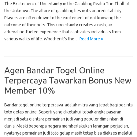
The Excitement of Uncertainty in the Gambling Realm The Thrill of
the Unknown The allure of gambling lies in its unpredictability.
Players are often drawn to the excitement of not knowing the
outcome of their bets. This uncertainty creates a rush, an
adrenaline-fueled experience that captivates individuals from
various walks of life. Whether it’s the…
Read More »
Agen Bandar Togel Online
Terpercaya Tawarkan Bonus New
Member 10%
Bandar togel online terpercaya adalah mitra yang tepat bagi pecinta
toto gelap online. Seperti yang diketahui, tebak angka pasaran
menjadi satu diantara permainan judi yang populer dimainkan di
dunia. Meski beberapa negara memberlakukan larangan perjudian,
nyatanya permainan judi toto gelap masih tetap bisa diakses melalui