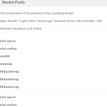
Recent Posts
r
c
The Excitement of Uncertainty in the Gambling Realm
h
Agen Bandar Togel Online Terpercaya Tawarkan Bonus New Member 10%
f
o
Manfaat Mengikuti Judi Online
r
:
slot gacor
slot online
slot88
mejavip
hkbpokerqq
hkbpokerqq
hkbpokerqq
slot gacor
slot online