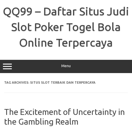
Skip
to
QQ99 – Daftar Situs Judi
content
Slot Poker Togel Bola
Online Terpercaya
Menu
TAG ARCHIVES:
SITUS SLOT TERBAIK DAN TERPERCAYA
The Excitement of Uncertainty in
the Gambling Realm