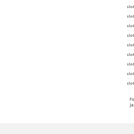
slo
slo
slo
slo
slo
slo
slo
slo
slo
Fo
ja