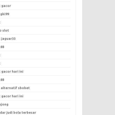
t gacor
gki99
t
o slot
t jaguar33
t88
t
t
t gacor hari ini
t88
k alternatif sbobet
t gacor hari ini
hjong
dar judi bola terbesar