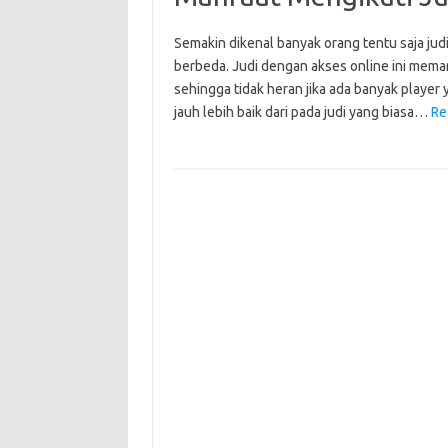
Semakin dikenal banyak orang tentu saja ju
berbeda. Judi dengan akses online ini mema
sehingga tidak heran jika ada banyak player y
jauh lebih baik dari pada judi yang biasa…
Re