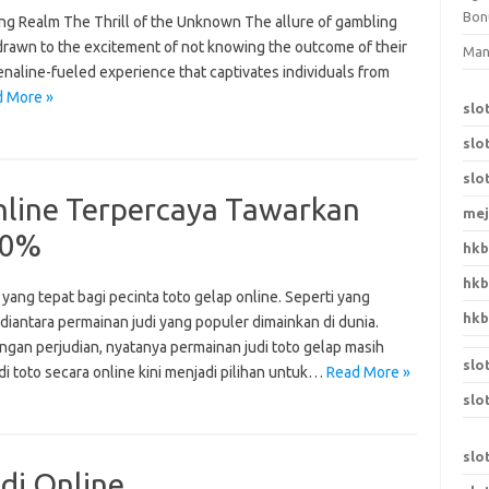
Bon
ing Realm The Thrill of the Unknown The allure of gambling
en drawn to the excitement of not knowing the outcome of their
Man
renaline-fueled experience that captivates individuals from
 More »
slo
slo
slo
nline Terpercaya Tawarkan
mej
10%
hk
hk
yang tepat bagi pecinta toto gelap online. Seperti yang
hk
diantara permainan judi yang populer dimainkan di dunia.
an perjudian, nyatanya permainan judi toto gelap masih
slo
udi toto secara online kini menjadi pilihan untuk…
Read More »
slo
s
lo
di Online