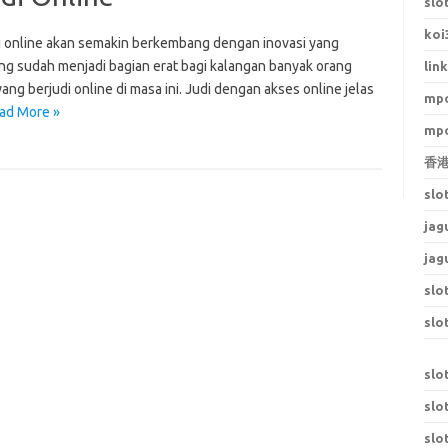
slo
koi
di online akan semakin berkembang dengan inovasi yang
ng sudah menjadi bagian erat bagi kalangan banyak orang
lin
ang berjudi online di masa ini. Judi dengan akses online jelas
mpo
ad More »
mpo
香
slo
jag
jag
slo
slo
slo
slo
slo