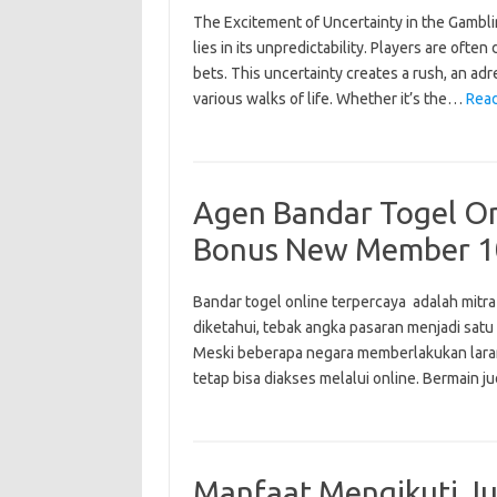
The Excitement of Uncertainty in the Gambl
lies in its unpredictability. Players are oft
bets. This uncertainty creates a rush, an ad
various walks of life. Whether it’s the…
Read
Agen Bandar Togel O
Bonus New Member 
Bandar togel online terpercaya adalah mitra 
diketahui, tebak angka pasaran menjadi satu 
Meski beberapa negara memberlakukan larang
tetap bisa diakses melalui online. Bermain j
Manfaat Mengikuti Ju