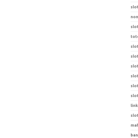
slo
non
slo
tot
slo
slo
slo
slo
slo
slo
lin
slo
ma
ban