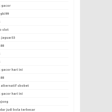
t gacor
gki99
t
o slot
t jaguar33
t88
t
t
t gacor hari ini
t88
k alternatif sbobet
t gacor hari ini
hjong
dar judi bola terbesar