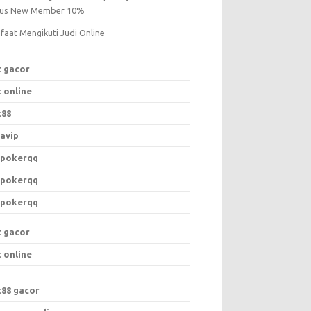
us New Member 10%
faat Mengikuti Judi Online
t gacor
t online
t88
avip
bpokerqq
bpokerqq
bpokerqq
t gacor
t online
t88 gacor