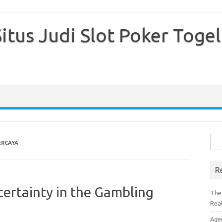
itus Judi Slot Poker Togel
Sea
ERCAYA
for:
R
ertainty in the Gambling
The
Rea
Age