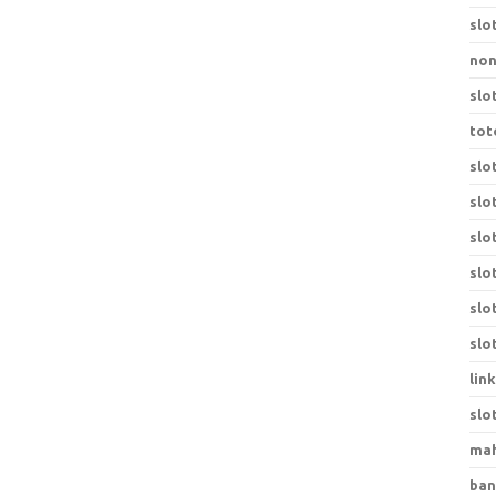
slo
non
slo
tot
slo
slo
slo
slo
slo
slo
lin
slo
ma
ban