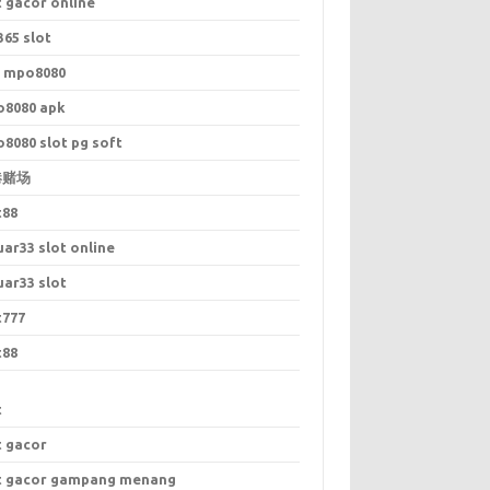
t gacor online
365 slot
k mpo8080
8080 apk
8080 slot pg soft
港赌场
t88
uar33 slot online
uar33 slot
t777
t88
t
t gacor
t gacor gampang menang