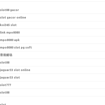
s
lot88 gacor
slot gacor online
koi365 slot
link mpo8080
mpo8080 apk
mpo8080 slot pg soft
香港赌场
slot88
jaguar33 slot online
jaguar33 slot
slot777
slot88
slot