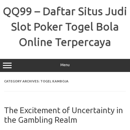
Skip
to
QQ99 – Daftar Situs Judi
content
Slot Poker Togel Bola
Online Terpercaya
Menu
CATEGORY ARCHIVES:
TOGEL KAMBOJA
The Excitement of Uncertainty in
the Gambling Realm