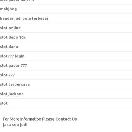
mahjong
bandar judi bola terbesar
slot online
slot depo 10k
slot dana
slot777 login
slot gacor 777
slot 777
slot terpercaya
slot jackpot
slot
For More Information Please
Contact Us
jasa seo judi