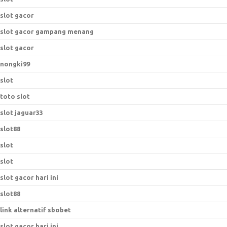
slot gacor
slot gacor gampang menang
slot gacor
nongki99
slot
toto slot
slot jaguar33
slot88
slot
slot
slot gacor hari ini
slot88
link alternatif sbobet
slot gacor hari ini