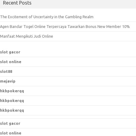
Recent Posts
r
c
The Excitement of Uncertainty in the Gambling Realm
h
Agen Bandar Togel Online Terpercaya Tawarkan Bonus New Member 10%
f
o
Manfaat Mengikuti Judi Online
r
:
slot gacor
slot online
slot88
mejavip
hkbpokerqq
hkbpokerqq
hkbpokerqq
slot gacor
slot online