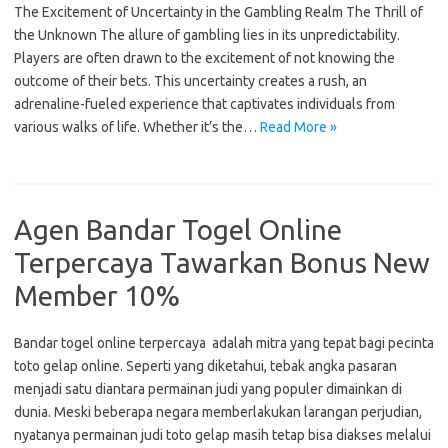
The Excitement of Uncertainty in the Gambling Realm The Thrill of
the Unknown The allure of gambling lies in its unpredictability.
Players are often drawn to the excitement of not knowing the
outcome of their bets. This uncertainty creates a rush, an
adrenaline-fueled experience that captivates individuals from
various walks of life. Whether it’s the…
Read More »
Agen Bandar Togel Online
Terpercaya Tawarkan Bonus New
Member 10%
Bandar togel online terpercaya adalah mitra yang tepat bagi pecinta
toto gelap online. Seperti yang diketahui, tebak angka pasaran
menjadi satu diantara permainan judi yang populer dimainkan di
dunia. Meski beberapa negara memberlakukan larangan perjudian,
nyatanya permainan judi toto gelap masih tetap bisa diakses melalui