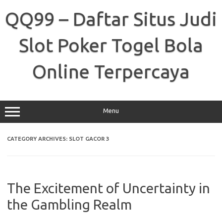
Skip
to
QQ99 – Daftar Situs Judi
content
Slot Poker Togel Bola
Online Terpercaya
Menu
CATEGORY ARCHIVES:
SLOT GACOR 3
The Excitement of Uncertainty in
the Gambling Realm