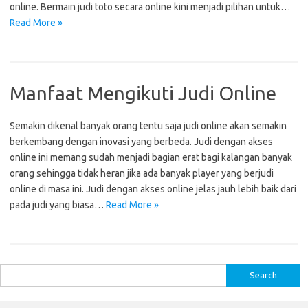
online. Bermain judi toto secara online kini menjadi pilihan untuk…
Read More »
Manfaat Mengikuti Judi Online
Semakin dikenal banyak orang tentu saja judi online akan semakin
berkembang dengan inovasi yang berbeda. Judi dengan akses
online ini memang sudah menjadi bagian erat bagi kalangan banyak
orang sehingga tidak heran jika ada banyak player yang berjudi
online di masa ini. Judi dengan akses online jelas jauh lebih baik dari
pada judi yang biasa…
Read More »
S
e
a