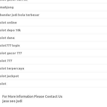
mahjong
bandar judi bola terbesar
slot online
slot depo 10k
slot dana
slot777 login
slot gacor 777
slot 777
slot terpercaya
slot jackpot
slot
For More Information Please
Contact Us
jasa seo judi