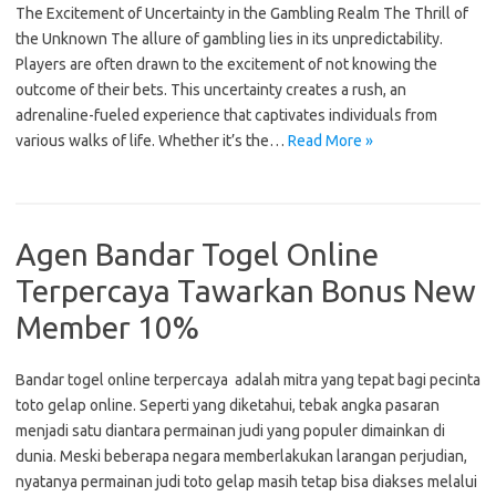
The Excitement of Uncertainty in the Gambling Realm The Thrill of
the Unknown The allure of gambling lies in its unpredictability.
Players are often drawn to the excitement of not knowing the
outcome of their bets. This uncertainty creates a rush, an
adrenaline-fueled experience that captivates individuals from
various walks of life. Whether it’s the…
Read More »
Agen Bandar Togel Online
Terpercaya Tawarkan Bonus New
Member 10%
Bandar togel online terpercaya adalah mitra yang tepat bagi pecinta
toto gelap online. Seperti yang diketahui, tebak angka pasaran
menjadi satu diantara permainan judi yang populer dimainkan di
dunia. Meski beberapa negara memberlakukan larangan perjudian,
nyatanya permainan judi toto gelap masih tetap bisa diakses melalui