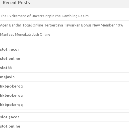
Recent Posts
r
c
The Excitement of Uncertainty in the Gambling Realm
h
Agen Bandar Togel Online Terpercaya Tawarkan Bonus New Member 10%
f
o
Manfaat Mengikuti Judi Online
r
:
slot gacor
slot online
slot88
mejavip
hkbpokerqq
hkbpokerqq
hkbpokerqq
slot gacor
slot online