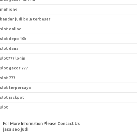
mahjong
bandar judi bola terbesar
slot online
slot depo 10k
slot dana
slot777 login
slot gacor 777
slot 777
slot terpercaya
slot jackpot
slot
For More Information Please
Contact Us
jasa seo judi