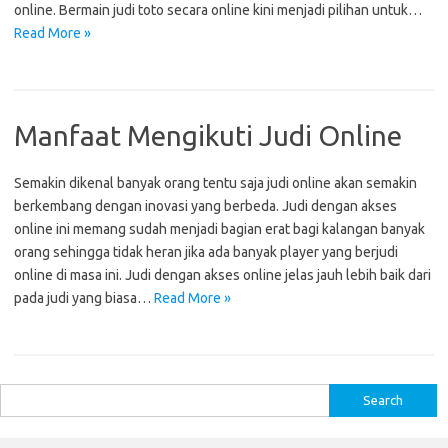
online. Bermain judi toto secara online kini menjadi pilihan untuk…
Read More »
Manfaat Mengikuti Judi Online
Semakin dikenal banyak orang tentu saja judi online akan semakin
berkembang dengan inovasi yang berbeda. Judi dengan akses
online ini memang sudah menjadi bagian erat bagi kalangan banyak
orang sehingga tidak heran jika ada banyak player yang berjudi
online di masa ini. Judi dengan akses online jelas jauh lebih baik dari
pada judi yang biasa…
Read More »
S
e
a