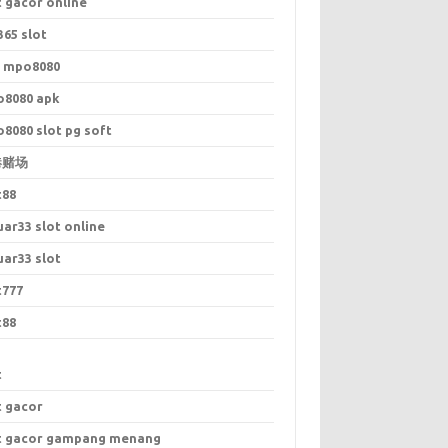
t gacor online
365 slot
k mpo8080
8080 apk
8080 slot pg soft
港赌场
t88
uar33 slot online
uar33 slot
t777
t88
t
t gacor
t gacor gampang menang