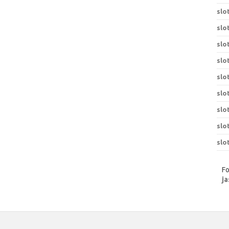
slo
slo
slo
slo
slo
slo
slo
slo
slo
Fo
ja