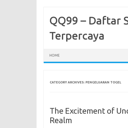
Skip
to
content
QQ99 – Daftar S
Terpercaya
HOME
CATEGORY ARCHIVES:
PENGELUARAN TOGEL
The Excitement of Unc
Realm