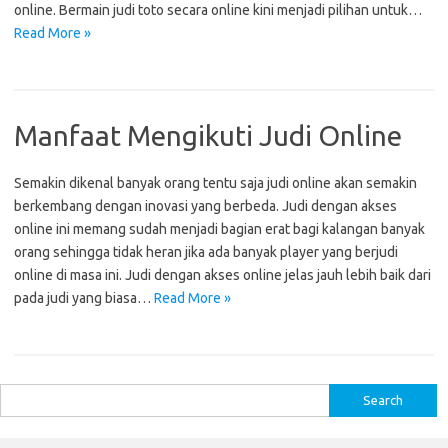
online. Bermain judi toto secara online kini menjadi pilihan untuk…
Read More »
Manfaat Mengikuti Judi Online
Semakin dikenal banyak orang tentu saja judi online akan semakin
berkembang dengan inovasi yang berbeda. Judi dengan akses
online ini memang sudah menjadi bagian erat bagi kalangan banyak
orang sehingga tidak heran jika ada banyak player yang berjudi
online di masa ini. Judi dengan akses online jelas jauh lebih baik dari
pada judi yang biasa…
Read More »
S
e
a