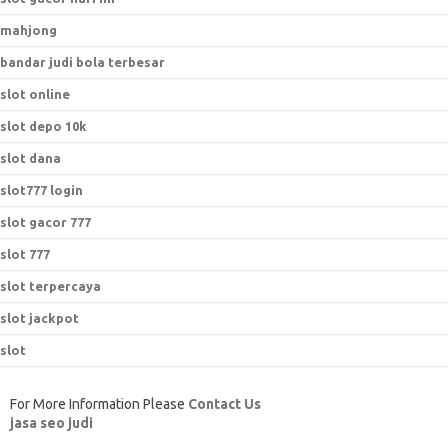
mahjong
bandar judi bola terbesar
slot online
slot depo 10k
slot dana
slot777 login
slot gacor 777
slot 777
slot terpercaya
slot jackpot
slot
For More Information Please
Contact Us
jasa seo judi