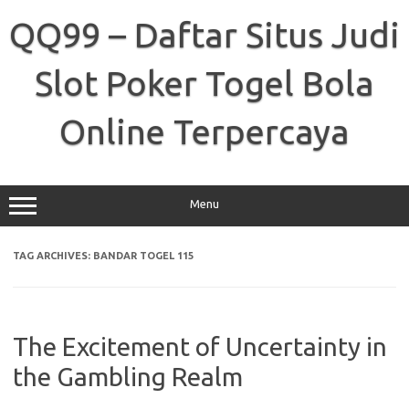
Skip
to
QQ99 – Daftar Situs Judi
content
Slot Poker Togel Bola
Online Terpercaya
Menu
TAG ARCHIVES:
BANDAR TOGEL 115
The Excitement of Uncertainty in
the Gambling Realm