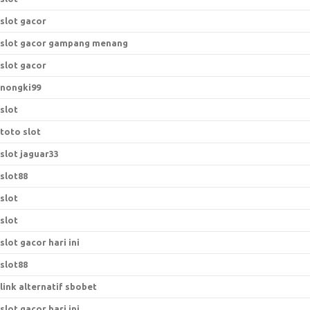
slot gacor
slot gacor gampang menang
slot gacor
nongki99
slot
toto slot
slot jaguar33
slot88
slot
slot
slot gacor hari ini
slot88
link alternatif sbobet
slot gacor hari ini