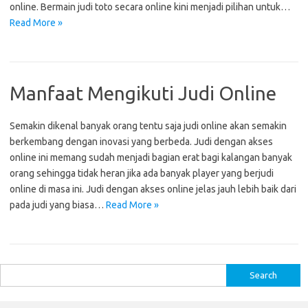
online. Bermain judi toto secara online kini menjadi pilihan untuk…
Read More »
Manfaat Mengikuti Judi Online
Semakin dikenal banyak orang tentu saja judi online akan semakin
berkembang dengan inovasi yang berbeda. Judi dengan akses
online ini memang sudah menjadi bagian erat bagi kalangan banyak
orang sehingga tidak heran jika ada banyak player yang berjudi
online di masa ini. Judi dengan akses online jelas jauh lebih baik dari
pada judi yang biasa…
Read More »
S
e
a