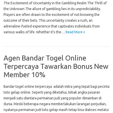
The Excitement of Uncertainty in the Gambling Realm The Thrill of
the Unknown The allure of gambling lies in its unpredictability.
Players are often drawn to the excitement of not knowing the
outcome of their bets. This uncertainty creates a rush, an
adrenaline-fueled experience that captivates individuals from
various walks of life. Whether it’s the…
Read More »
Agen Bandar Togel Online
Terpercaya Tawarkan Bonus New
Member 10%
Bandar togel online terpercaya adalah mitra yang tepat bagi pecinta
toto gelap online. Seperti yang diketahui, tebak angka pasaran
menjadi satu diantara permainan judi yang populer dimainkan di
dunia. Meski beberapa negara memberlakukan larangan perjudian,
nyatanya permainan judi toto gelap masih tetap bisa diakses melalui