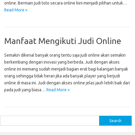
online. Bermain judi toto secara online kini menjadi pilihan untuk…
Read More »
Manfaat Mengikuti Judi Online
Semakin dikenal banyak orang tentu saja judi online akan semakin
berkembang dengan inovasi yang berbeda. Judi dengan akses
online ini memang sudah menjadi bagian erat bagi kalangan banyak
orang sehingga tidak heran jika ada banyak player yang berjudi
online di masa ini. Judi dengan akses online jelas jauh lebih baik dari
pada judi yang biasa…
Read More »
S
e
a