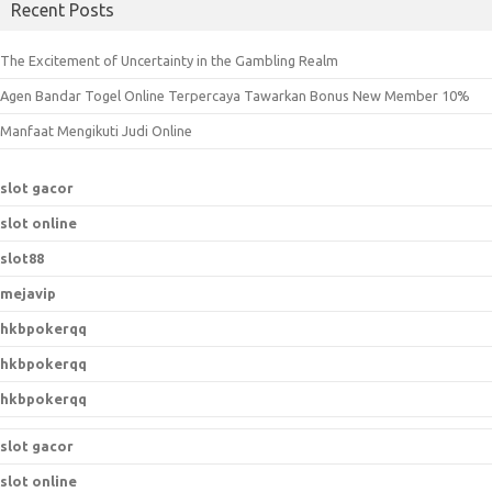
Recent Posts
r
c
The Excitement of Uncertainty in the Gambling Realm
h
Agen Bandar Togel Online Terpercaya Tawarkan Bonus New Member 10%
f
o
Manfaat Mengikuti Judi Online
r
:
slot gacor
slot online
slot88
mejavip
hkbpokerqq
hkbpokerqq
hkbpokerqq
slot gacor
slot online