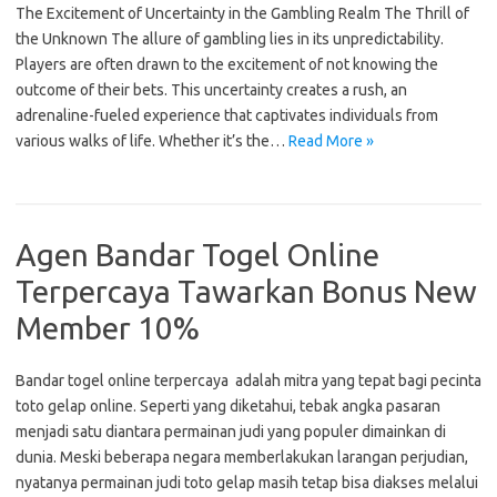
The Excitement of Uncertainty in the Gambling Realm The Thrill of
the Unknown The allure of gambling lies in its unpredictability.
Players are often drawn to the excitement of not knowing the
outcome of their bets. This uncertainty creates a rush, an
adrenaline-fueled experience that captivates individuals from
various walks of life. Whether it’s the…
Read More »
Agen Bandar Togel Online
Terpercaya Tawarkan Bonus New
Member 10%
Bandar togel online terpercaya adalah mitra yang tepat bagi pecinta
toto gelap online. Seperti yang diketahui, tebak angka pasaran
menjadi satu diantara permainan judi yang populer dimainkan di
dunia. Meski beberapa negara memberlakukan larangan perjudian,
nyatanya permainan judi toto gelap masih tetap bisa diakses melalui