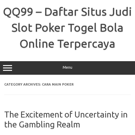
Skip
to
QQ99 – Daftar Situs Judi
content
Slot Poker Togel Bola
Online Terpercaya
Menu
CATEGORY ARCHIVES:
CARA MAIN POKER
The Excitement of Uncertainty in
the Gambling Realm