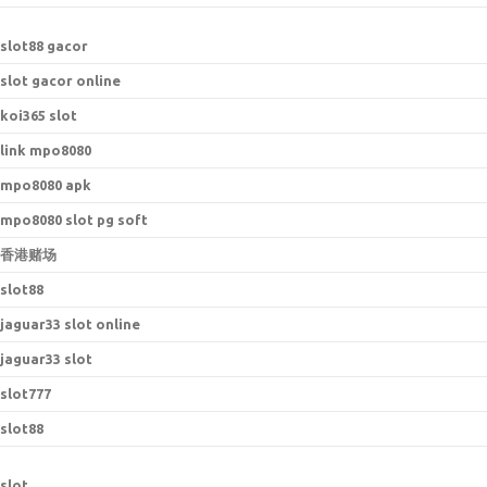
s
lot88 gacor
slot gacor online
koi365 slot
link mpo8080
mpo8080 apk
mpo8080 slot pg soft
香港赌场
slot88
jaguar33 slot online
jaguar33 slot
slot777
slot88
slot