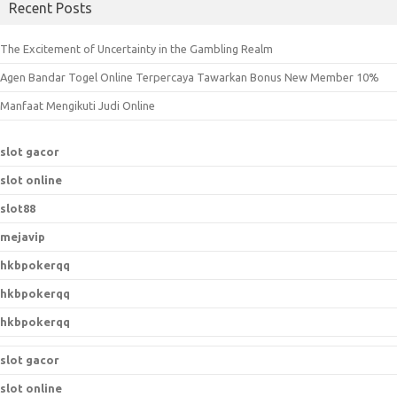
Recent Posts
r
c
The Excitement of Uncertainty in the Gambling Realm
h
Agen Bandar Togel Online Terpercaya Tawarkan Bonus New Member 10%
f
o
Manfaat Mengikuti Judi Online
r
:
slot gacor
slot online
slot88
mejavip
hkbpokerqq
hkbpokerqq
hkbpokerqq
slot gacor
slot online