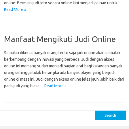
online. Bermain judi toto secara online kini menjadi pilihan untuk…
Read More »
Manfaat Mengikuti Judi Online
Semakin dikenal banyak orang tentu saja judi online akan semakin
berkembang dengan inovasi yang berbeda. Judi dengan akses
online ini memang sudah menjadi bagian erat bagi kalangan banyak
orang sehingga tidak heran jika ada banyak player yang berjudi
online di masa ini. Judi dengan akses online jelas jauh lebih baik dari
pada judi yang biasa…
Read More »
S
e
a