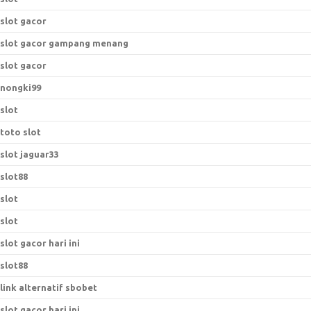
slot gacor
slot gacor gampang menang
slot gacor
nongki99
slot
toto slot
slot jaguar33
slot88
slot
slot
slot gacor hari ini
slot88
link alternatif sbobet
slot gacor hari ini