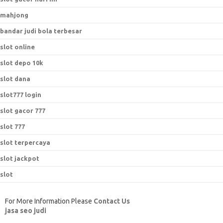
mahjong
bandar judi bola terbesar
slot online
slot depo 10k
slot dana
slot777 login
slot gacor 777
slot 777
slot terpercaya
slot jackpot
slot
For More Information Please
Contact Us
jasa seo judi