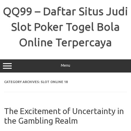
Skip
to
QQ99 – Daftar Situs Judi
content
Slot Poker Togel Bola
Online Terpercaya
Menu
CATEGORY ARCHIVES:
SLOT ONLINE 18
The Excitement of Uncertainty in
the Gambling Realm