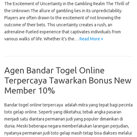
The Excitement of Uncertainty in the Gambling Realm The Thrill of
the Unknown The allure of gambling lies in its unpredictability.
Players are often drawn to the excitement of not knowing the
outcome of their bets. This uncertainty creates a rush, an
adrenaline-fueled experience that captivates individuals from
various walks of life. Whether it’s the…
Read More »
Agen Bandar Togel Online
Terpercaya Tawarkan Bonus New
Member 10%
Bandar togel online terpercaya adalah mitra yang tepat bagi pecinta
toto gelap online. Seperti yang diketahui, tebak angka pasaran
menjadi satu diantara permainan judi yang populer dimainkan di
dunia. Meski beberapa negara memberlakukan larangan perjudian,
nyatanya permainan judi toto gelap masih tetap bisa diakses melalui