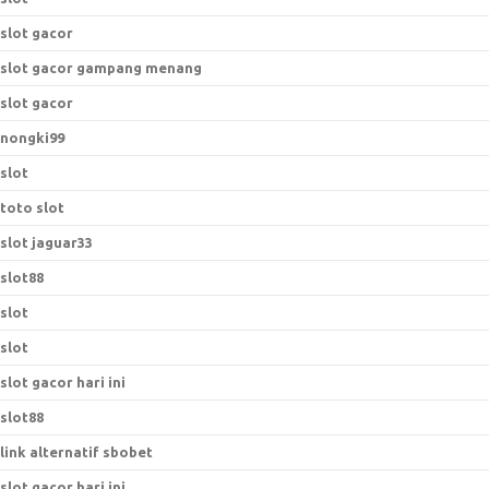
slot gacor
slot gacor gampang menang
slot gacor
nongki99
slot
toto slot
slot jaguar33
slot88
slot
slot
slot gacor hari ini
slot88
link alternatif sbobet
slot gacor hari ini