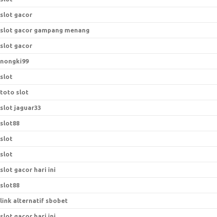
slot gacor
slot gacor gampang menang
slot gacor
nongki99
slot
toto slot
slot jaguar33
slot88
slot
slot
slot gacor hari ini
slot88
link alternatif sbobet
slot gacor hari ini