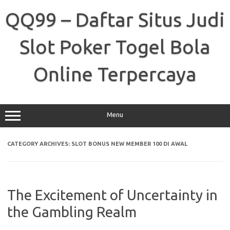
Skip
to
QQ99 – Daftar Situs Judi
content
Slot Poker Togel Bola
Online Terpercaya
Menu
CATEGORY ARCHIVES:
SLOT BONUS NEW MEMBER 100 DI AWAL
The Excitement of Uncertainty in
the Gambling Realm