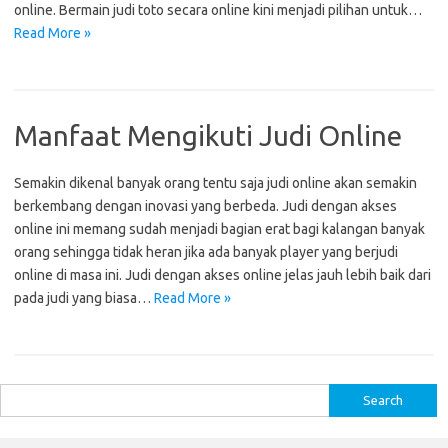
online. Bermain judi toto secara online kini menjadi pilihan untuk…
Read More »
Manfaat Mengikuti Judi Online
Semakin dikenal banyak orang tentu saja judi online akan semakin
berkembang dengan inovasi yang berbeda. Judi dengan akses
online ini memang sudah menjadi bagian erat bagi kalangan banyak
orang sehingga tidak heran jika ada banyak player yang berjudi
online di masa ini. Judi dengan akses online jelas jauh lebih baik dari
pada judi yang biasa…
Read More »
S
e
a