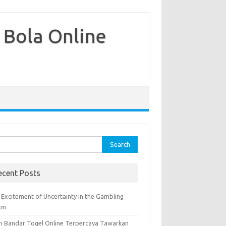
 Bola Online
rch
ecent Posts
 Excitement of Uncertainty in the Gambling
lm
n Bandar Togel Online Terpercaya Tawarkan