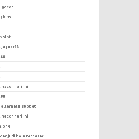
t gacor
gki99
t
o slot
t jaguar33
t88
t
t
t gacor hari ini
t88
k alternatif sbobet
t gacor hari ini
hjong
dar judi bola terbesar