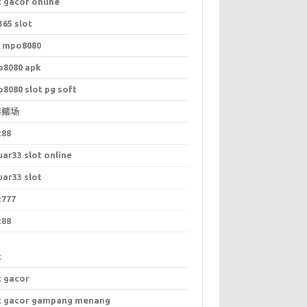
t gacor online
365 slot
k mpo8080
8080 apk
8080 slot pg soft
港赌场
t88
uar33 slot online
uar33 slot
t777
t88
t
t gacor
t gacor gampang menang