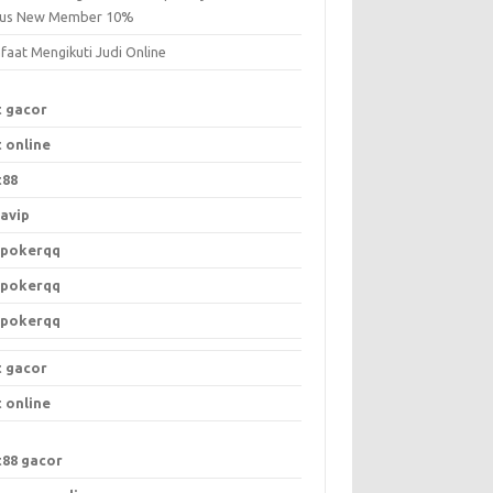
us New Member 10%
faat Mengikuti Judi Online
t gacor
t online
t88
avip
bpokerqq
bpokerqq
bpokerqq
t gacor
t online
t88 gacor