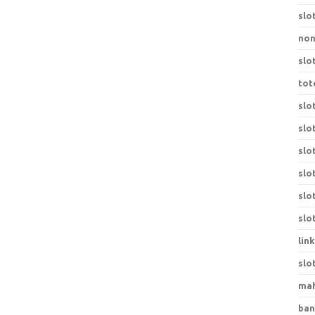
slo
non
slo
tot
slo
slo
slo
slo
slo
slo
lin
slo
ma
ban