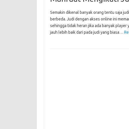
Semakin dikenal banyak orang tentu saja ju
berbeda. Judi dengan akses online ini mema
sehingga tidak heran jika ada banyak player y
jauh lebih baik dari pada judi yang biasa…
Re