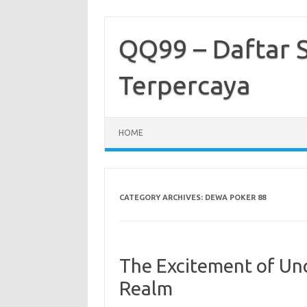
Skip
to
content
QQ99 – Daftar S
Terpercaya
HOME
CATEGORY ARCHIVES:
DEWA POKER 88
The Excitement of Unc
Realm