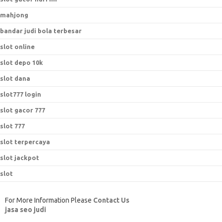
mahjong
bandar judi bola terbesar
slot online
slot depo 10k
slot dana
slot777 login
slot gacor 777
slot 777
slot terpercaya
slot jackpot
slot
For More Information Please
Contact Us
jasa seo judi