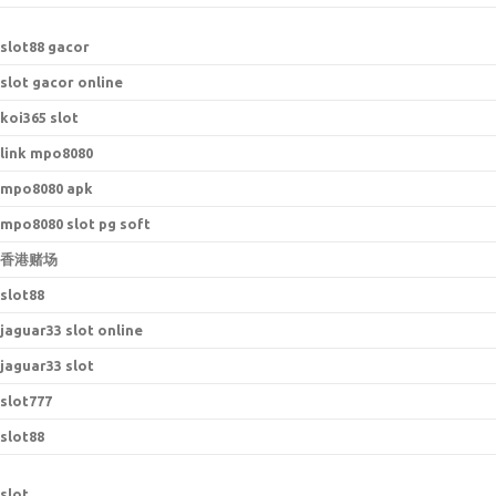
s
lot88 gacor
slot gacor online
koi365 slot
link mpo8080
mpo8080 apk
mpo8080 slot pg soft
香港赌场
slot88
jaguar33 slot online
jaguar33 slot
slot777
slot88
slot