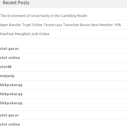
Recent Posts
r
c
The Excitement of Uncertainty in the Gambling Realm
h
Agen Bandar Togel Online Terpercaya Tawarkan Bonus New Member 10%
f
o
Manfaat Mengikuti Judi Online
r
:
slot gacor
slot online
slot88
mejavip
hkbpokerqq
hkbpokerqq
hkbpokerqq
slot gacor
slot online