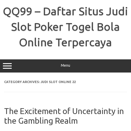
Skip
to
QQ99 – Daftar Situs Judi
content
Slot Poker Togel Bola
Online Terpercaya
Menu
CATEGORY ARCHIVES:
JUDI SLOT ONLINE 22
The Excitement of Uncertainty in
the Gambling Realm