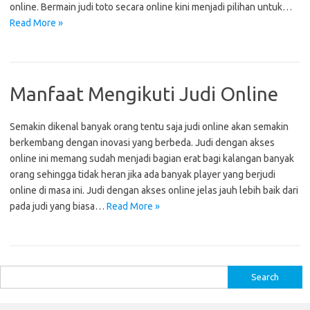
online. Bermain judi toto secara online kini menjadi pilihan untuk…
Read More »
Manfaat Mengikuti Judi Online
Semakin dikenal banyak orang tentu saja judi online akan semakin
berkembang dengan inovasi yang berbeda. Judi dengan akses
online ini memang sudah menjadi bagian erat bagi kalangan banyak
orang sehingga tidak heran jika ada banyak player yang berjudi
online di masa ini. Judi dengan akses online jelas jauh lebih baik dari
pada judi yang biasa…
Read More »
S
e
a