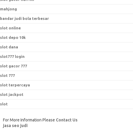
mahjong
bandar judi bola terbesar
slot online
slot depo 10k
slot dana
slot777 login
slot gacor 777
slot 777
slot terpercaya
slot jackpot
slot
For More Information Please
Contact Us
jasa seo judi