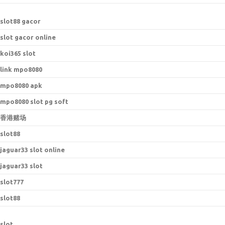
s
lot88 gacor
slot gacor online
koi365 slot
link mpo8080
mpo8080 apk
mpo8080 slot pg soft
香港赌场
slot88
jaguar33 slot online
jaguar33 slot
slot777
slot88
slot