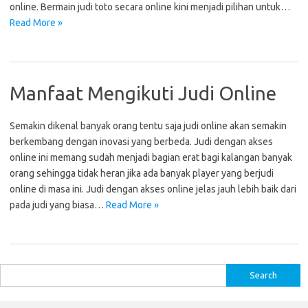
online. Bermain judi toto secara online kini menjadi pilihan untuk…
Read More »
Manfaat Mengikuti Judi Online
Semakin dikenal banyak orang tentu saja judi online akan semakin
berkembang dengan inovasi yang berbeda. Judi dengan akses
online ini memang sudah menjadi bagian erat bagi kalangan banyak
orang sehingga tidak heran jika ada banyak player yang berjudi
online di masa ini. Judi dengan akses online jelas jauh lebih baik dari
pada judi yang biasa…
Read More »
S
e
a